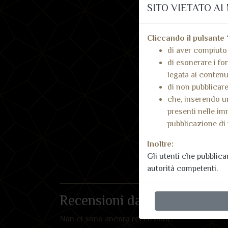
SITO VIETATO AI 
Cliccando il pulsante 
di aver compiuto 
di esonerare i for
legata ai contenut
di non pubblicare
che, inserendo un
presenti nelle im
pubblicazione di 
Inoltre:
Gli utenti che pubblic
autorità competenti.
Recensioni dai nostri utenti
Non ci sono ancora recensioni.