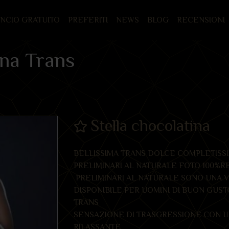
UNCIO GRATUITO
PREFERITI
NEWS
BLOG
RECENSIONI
ina Trans
Stella chocolatina
BELLISSIMA TRANS DOLCE COMPLETISS
PRELIMINARI AL NATURALE FOTO 100%RE
PRELIMINARI AL NATURALE SONO UNA 
DISPONIBILE PER UOMINI DI BUON GUST
TRANS
SENSAZIONE DI TRASGRESSIONE CON U
RILASSANTE