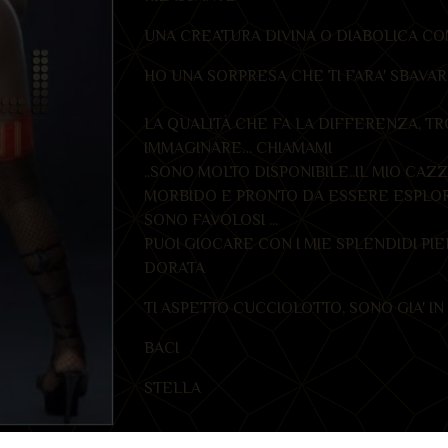
UNA CREATURA DIVINA O DIABOLICA CO
HO UNA SORPRESA CHE TI FARA' SBAVAR
LA QUALITÀ CHE FA LA DIFFERENZA, TR
IMMAGINARE… CHIAMAMI
..SONO MOLTO DISPONIBILE..IL MIO CAZ
MORBIDO E PRONTO DA ESSERE ESPLORA
SONO FAVOLOSI ...
PUOI GIOCARE CON I MIE SPLENDIDI PIE
DORATA
TI ASPETTO CUCCIOLOTTO, SONO GIA' IN 
BACI
STELLA