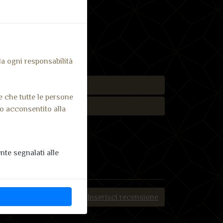
k
ter
Email
Pinterest
Telegram
Message
 da ogni responsabilità
izza telefono
e che tutte le persone
saggio Whatsapp
no acconsentito alla
te segnalati alle
Inserisci recensione