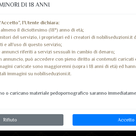
MINORI DI 18 ANNI
Provincia:
Viterbo
Città/quartiere:
“Accetto”, l’Utente dichiara:
Share
Faceboo
Twit
Condividi:
almeno il diciottesimo (18°) anno di età;
nitori del servizio, i proprietari ed i creatori di nobiliseduzioni.it
i e all’uso di questo servizio;
 annunci riferiti a servizi sessuali in cambio di denaro;
Visual
 annuncio, può accedere con pieno diritto ai contenuti caricati 
Invia mes
magini caricate sono maggiorenni (sopra i 18 anni di età) ed han
tali immagini su nobiliseduzioni.it.
ano o caricano materiale pedopornografico saranno immediatamen
Rifiuto
Accetto