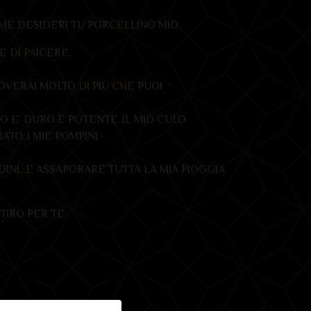
ME DESIDERI TU PORCELLINO MIO.
E DI PAICERE.
OVERAI MOLTO DI PIÙ CHE PUOI
ZO E' DURO E POTENTE..IL MIO CULO
TO..I MIE POMPINI
DINI...E ASSAPORARE TUTTA LA MIA PIOGGIA
TIRO PER TE.