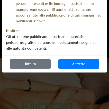
Recensioni dai nostri
persone presenti nelle immagini caricate sono
Inserisci recensione
maggiorenni (sopra i 18 anni di età) ed hanno
utenti
acconsentito alla pubblicazione di tali immagini su
nobiliseduzioni.it.
Non ci sono ancora recensioni.
Inoltre:
Gli utenti che pubblicano o caricano materiale
pedopornografico saranno immediatamente segnalati
alle autorità competenti.
Rifiuto
Accetto