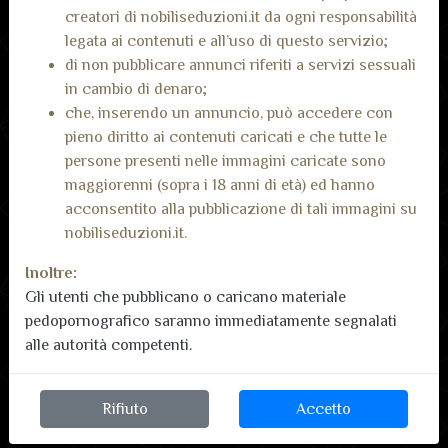
creatori di nobiliseduzioni.it da ogni responsabilità
Message
legata ai contenuti e all’uso di questo servizio;
di non pubblicare annunci riferiti a servizi sessuali
in cambio di denaro;
Visualizza telefono
che, inserendo un annuncio, può accedere con
pieno diritto ai contenuti caricati e che tutte le
Invia messaggio Whatsapp
persone presenti nelle immagini caricate sono
maggiorenni (sopra i 18 anni di età) ed hanno
acconsentito alla pubblicazione di tali immagini su
nobiliseduzioni.it.
Inoltre:
Gli utenti che pubblicano o caricano materiale
pedopornografico saranno immediatamente segnalati
Recensioni dai nostri
Inserisci recensione
alle autorità competenti.
utenti
Non ci sono ancora recensioni.
Rifiuto
Accetto