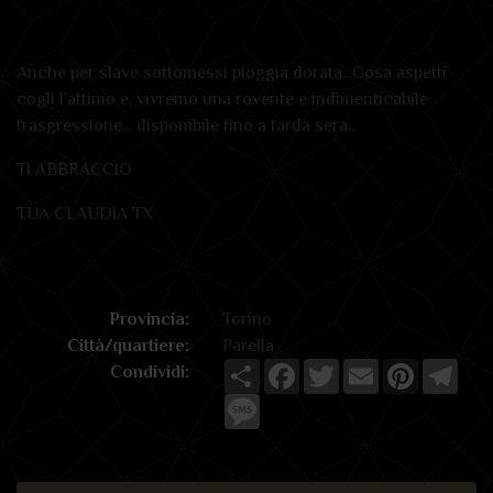
Anche per slave sottomessi pioggia dorata...Cosa aspetti
cogli l'attimo e, vivremo una rovente e indimenticabile
trasgressione... disponibile fino a tarda sera...
TI ABBRACCIO
TUA CLAUDIA TX
Provincia:
Torino
Città/quartiere:
Parella
Share
Facebook
Twitter
Email
Pinterest
Tele
Condividi:
Message