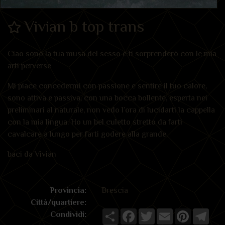
Vivian b top trans
Ciao sono la tua musa del sesso e ti sorprenderò con le mia
arti perverse
Mi piace concedermi con passione e sentire il tuo calore,
sono attiva e passiva, con una bocca bollente, esperta nei
preliminari al naturale, non vedo l’ora di lucidarti la cappella
con la mia lingua. Ho un bel culetto stretto da farti
cavalcare a lungo per farti godere alla grande.
baci da Vivian
Provincia:
Brescia
Città/quartiere:
Share
Facebook
Twitter
Email
Pinterest
Tele
Condividi: