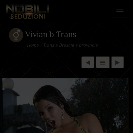
Vivian b Trans
Home
»
Trans a Brescia e provincia