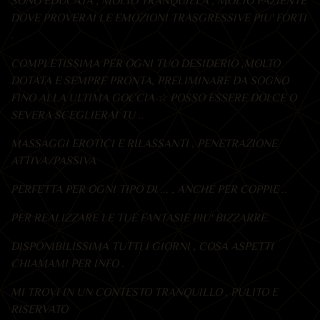
SONO EDUCATA , MOLTO TRANQUILLA , MOLTO PAZIENTE
DOVE PROVERAI LE EMOZIONI TRASGRESSIVE PIU' FORTI
.
COMPLETISSIMA PER OGNI TUO DESIDERIO ,MOLTO
DOTATA E SEMPRE PRONTA, PRELIMINARE DA SOGNO
FINO ALLA ULTIMA GOCCIA ☆ POSSO ESSERE DOLCE O
SEVERA SCEGLIERAI TU ..
MASSAGGI EROTICI E RILASSANTI , PENETRAZIONE
ATTIVA/PASSIVA
PERFETTA PER OGNI TIPO DI ... , ANCHE PER COPPIE ..
PER REALIZZARE LE TUE FANTASIE PIU' BIZZARRE.
DISPONIBILISSIMA TUTTI I GIORNI , COSA ASPETTI
CHIAMAMI PER INFO .
MI TROVI IN UN CONTESTO TRANQUILLO , PULITO E
RISERVATO