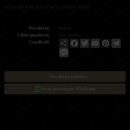
FOTO 100 % REALI VIENI A CONOSCERMI.
Provincia:
Napoli
Città/quartiere:
fuorigrotta
Share
Facebook
Twitter
Email
Pinterest
Tele
Condividi:
Message
Visualizza telefono
Invia messaggio Whatsapp