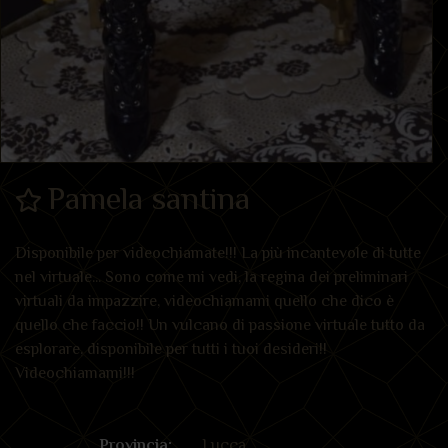
Pamela santina
Disponibile per videochiamate!!! La più incantevole di tutte
nel virtuale... Sono come mi vedi, la regina dei preliminari
virtuali da impazzire, videochiamami quello che dico è
quello che faccio!! Un vulcano di passione virtuale tutto da
esplorare, disponibile per tutti i tuoi desideri!!
Videochiamami!!!
Provincia:
Lucca