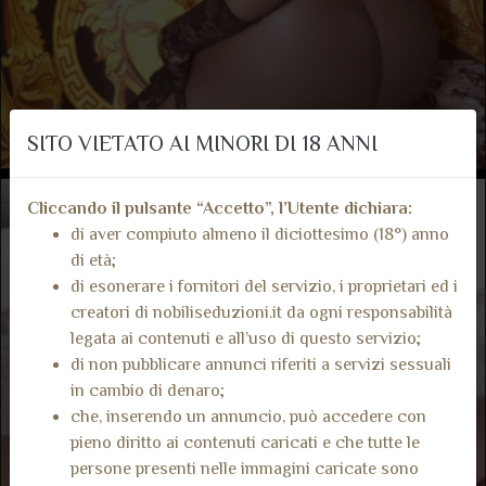
SITO VIETATO AI MINORI DI 18 ANNI
Cliccando il pulsante “Accetto”, l’Utente dichiara:
di aver compiuto almeno il diciottesimo (18°) anno
di età;
di esonerare i fornitori del servizio, i proprietari ed i
creatori di nobiliseduzioni.it da ogni responsabilità
legata ai contenuti e all’uso di questo servizio;
di non pubblicare annunci riferiti a servizi sessuali
in cambio di denaro;
che, inserendo un annuncio, può accedere con
pieno diritto ai contenuti caricati e che tutte le
persone presenti nelle immagini caricate sono