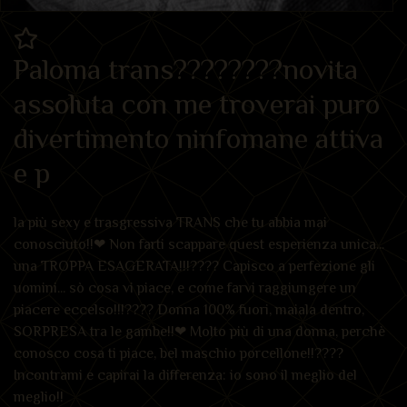
Paloma trans????????novita
assoluta con me troverai puro
divertimento ninfomane attiva
e p
la più sexy e trasgressiva TRANS che tu abbia mai
conosciuto!!
❤ Non farti scappare quest esperienza unica...
una TROPPA ESAGERATA!!!
???? Capisco a perfezione gli
uomini... sò cosa vi piace, e come farvi raggiungere un
piacere eccelso!!!
???? Donna 100% fuori, maiala dentro,
SORPRESA tra le gambe!!
❤ Molto più di una donna, perchè
conosco cosa ti piace, bel maschio porcellone!!
????
Incontrami e capirai la differenza: io sono il meglio del
meglio!!