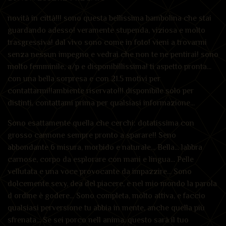
novità in città!!! sono questa bellissima bambolina che stai
guardando adesso! veramente stupenda, viziosa e molto
trasgressiva! dal vivo sono come in foto! vieni a trovarmi
senza nessun impegno e vedraì che non te ne pentiraì! sono
molto femminile, a/p e disponibillissima! ti aspetto pronta...
con una bella sorpresa e con 21.5 motivi per
contattarmi!!ambiente riservato!!! disponibile solo per
distinti, contattami prima per qualsiasi informazione...
Sono esattamente quella che cerchi: dotatissima con
grosso cannone sempre pronto a sparare!! Seno
abbondante 6 misura, morbido e naturale... Bella... labbra
carnose, corpo da esplorare con mani e lingua... Pelle
vellutata e una voce provocante da impazzire... Sono
dolcemente sexy, dea del piacere, e nel mio mondo la parola
d ordine è godere... Sono completa, molto attiva, e faccio
qualsiasi perversione tu abbia in mente, anche quella più
sfrenata... Se sei porco nell anima, questo sarà il tuo