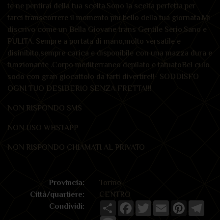
te ne pentirai della tua scelta.
Sono la scelta perfetta per
farci transcorrere il momento piu bello della tua giornata.
Mi
discrivo come un Bella Giovane trans Gentile Serio,Sano e
PULITA. Sempre a portata di mano,molto versatile e
disinibito,sempre carica e disponibile con una mazza dura e
funzionante .
Corpo mediterraneo depilato e tatuato
Bel culo
sodo con gran giocattolo da farti divertire!!
- SODDISFO
OGNI TUO DESIDERIO SENZA FRETTA!!!
NON RISPONDO SMS
NON USO WHSTAPP
NON RISPONDO CHIAMATI AL PRIVATO
Provincia:
Torino
Città/quartiere:
CENTRO
Share
Facebook
Twitter
Email
Pinterest
Tele
Condividi: