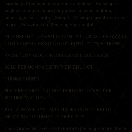
paradiso... Chiamami e non rimarrai deluso... Ho sempre
voglia e ci sono sempre per godere insieme: mattina,
pomeriggio, sera, notte... Sempre!! E sempre pronta, sexy ed
in tiro... Dotazione da 21cm super garantita!
ATTENZIONE :TI ASPETTO CON LA LUCE ACCESA))))))))))
COSÌ VEDRAI CHE SONO IO IN FOTO .. """""TOP-TRANS
ANCHE CON GIOCHI PARTICOLARI E ACCESSORI
SOLO PER UOMINI DISTINTI ED EDUCATI
CHIAMA SUBITO
PIACERE GARANTITO NON PERDERE TEMPO PER
POCHISSIMI GIORNI
BELLA BRASILIANA , ALTA MAGRA CON UN BELLO
GIOCATTOLO INDIMENTICABILE ????
Ciao...Grazie per aver scelto me,te lo posso garantire che nn