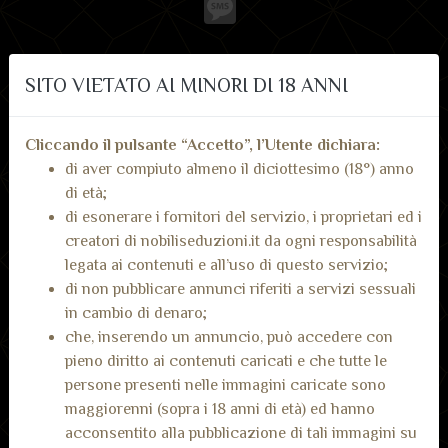
Message
SITO VIETATO AI MINORI DI 18 ANNI
Visualizza telefono
Invia messaggio Whatsapp
Cliccando il pulsante “Accetto”, l’Utente dichiara:
di aver compiuto almeno il diciottesimo (18°) anno
di età;
di esonerare i fornitori del servizio, i proprietari ed i
creatori di nobiliseduzioni.it da ogni responsabilità
legata ai contenuti e all’uso di questo servizio;
di non pubblicare annunci riferiti a servizi sessuali
Recensioni dai nostri
in cambio di denaro;
Inserisci recensione
che, inserendo un annuncio, può accedere con
utenti
pieno diritto ai contenuti caricati e che tutte le
Non ci sono ancora recensioni.
persone presenti nelle immagini caricate sono
maggiorenni (sopra i 18 anni di età) ed hanno
acconsentito alla pubblicazione di tali immagini su