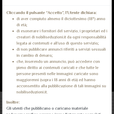
Cliccando il pulsante “Accetto”, l’Utente dichiara:
di aver compiuto almeno il diciottesimo (18°) anno
di età;
di esonerare i fornitori del servizio, i proprietari ed i
Recensioni dai nostri
Inserisci recensione
creatori di nobiliseduzioni.it da ogni responsabilità
utenti
legata ai contenuti e all’uso di questo servizio;
di non pubblicare annunci riferiti a servizi sessuali
Non ci sono ancora recensioni.
in cambio di denaro;
che, inserendo un annuncio, può accedere con
pieno diritto ai contenuti caricati e che tutte le
persone presenti nelle immagini caricate sono
maggiorenni (sopra i 18 anni di età) ed hanno
acconsentito alla pubblicazione di tali immagini su
nobiliseduzioni.it.
Inoltre:
Gli utenti che pubblicano o caricano materiale