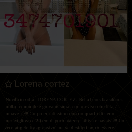
Lorena cortez
Novità in città , LORENA CORTEZ, Bella trans brasiliana,
molto femminile e giovanissima con un viso che ti farà
impazzire!!! Corpo curatissimo con un quarto di seno
meraviglioso e 20 cm di puro piacere, attiva e passiva!!! Un
vero angelo trasgressivo, ma se desideri potrò essere