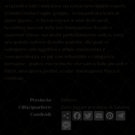
orizzonti e tutti i miei slave sia novizi/principianti/esperti
(Uomini,Donne,Coppie gruppi).... la tua padrona trans al
punto giusto.... vi farà prostrare ai miei divini piedi,
facendovi succubi della mia dominazione di reale e
superiore classe, ma anche particolarmente sadica. sono
una grande cultrice di molte pratiche, alle quali vi
sottoporrò con oggettiva e ampia conoscenza e
consapevolezza, se pur con inflessibile e categorica
decisione... pratico con tecniche che vanno dalle più soft e
fetish, adorazione piedini, scarpe, dominazione fisica e
celebrale
Provincia:
Salerno
Città/quartiere:
Zone pagani provincia di Salerno
Share
Facebook
Twitter
Email
Pinterest
Tele
Condividi:
Message