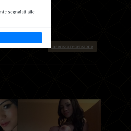
te segnalati alle
Inserisci recensione