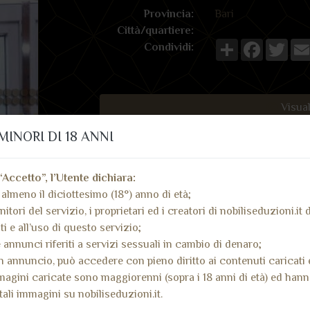
Provincia:
Bari
Città/quartiere:
Share
Faceboo
Twit
Condividi:
Visual
MINORI DI 18 ANNI
Invia mes
“Accetto”, l’Utente dichiara:
almeno il diciottesimo (18°) anno di età;
nitori del servizio, i proprietari ed i creatori di nobiliseduzioni.it
i e all’uso di questo servizio;
 annunci riferiti a servizi sessuali in cambio di denaro;
 annuncio, può accedere con pieno diritto ai contenuti caricati 
magini caricate sono maggiorenni (sopra i 18 anni di età) ed han
tali immagini su nobiliseduzioni.it.