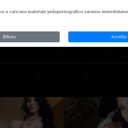
ano o caricano materiale pedopornografico saranno immediatamen
Rifiuto
Accetto