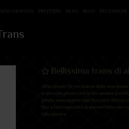
UNCIO GRATUITO
PREFERITI
NEWS
BLOG
RECENSIONI
Trans
Bellissima trans di al
Affascinante Se sei stanco della monotonia 
la persona giusta sarò la tua amante perfetta
geisha massaggero ogni tua parte del tuo co
fino a farti impazzire di piacere.Tutto con c
tabu piacere