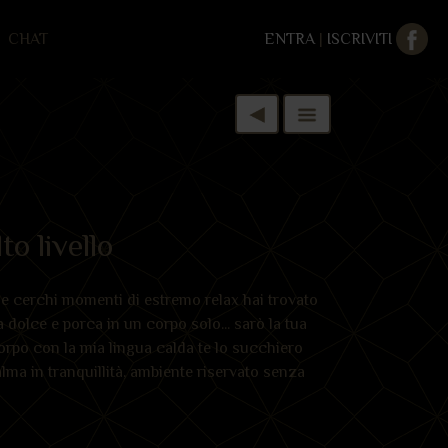
CHAT
ENTRA
|
ISCRIVITI
to livello
e cerchi momenti di estremo relax hai trovato
 dolce e porca in un corpo solo... sarò la tua
rpo con la mia lingua calda te lo succhiero
alma in tranquillità, ambiente riservato senza