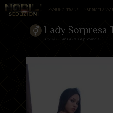
(CURRENT)
ANNUNCI TRANS
INSERISCI ANN
Lady Sorpresa 
Home
»
Trans a Bari e provincia