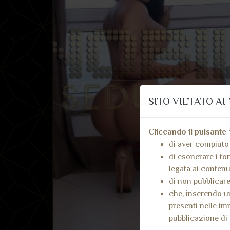
SITO VIETATO AI 
Cliccando il pulsante 
di aver compiuto 
di esonerare i for
legata ai contenut
di non pubblicare
che, inserendo un
presenti nelle im
pubblicazione di 