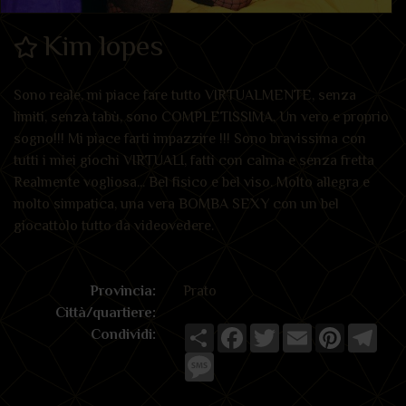
Kim lopes
Sono reale, mi piace fare tutto VIRTUALMENTE, senza
limiti, senza tabù, sono COMPLETISSIMA, Un vero e proprio
sogno!!! Mi piace farti impazzire !!! Sono bravissima con
tutti i miei giochi VIRTUALI, fatti con calma e senza fretta
Realmente vogliosa... Bel fisico e bel viso. Molto allegra e
molto simpatica, una vera BOMBA SEXY con un bel
giocattolo tutto da videovedere.
Provincia:
Prato
Città/quartiere:
Share
Facebook
Twitter
Email
Pinterest
Tele
Condividi:
Message