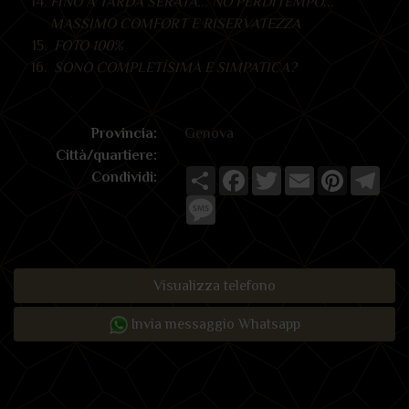
FINO A TARDA SERATA... NO PERDITEMPO...
MASSIMO COMFORT E RISERVATEZZA
FOTO 100%
SONO COMPLETÍSIMA E SIMPATICA?
Provincia:
Genova
Città/quartiere:
Share
Facebook
Twitter
Email
Pinterest
Tele
Condividi:
Message
Visualizza telefono
Invia messaggio Whatsapp