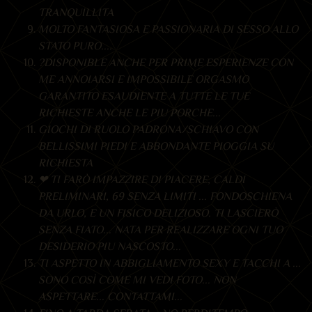
TRANQUILLITA
MOLTO FANTASIOSA E PASSIONARIA DI SESSO ALLO
STATO PURO....
?DISPONIBLE ANCHE PER PRIME ESPERIENZE CON
ME ANNOIARSI E IMPOSSIBILE ORGASMO
GARANTITO ESAUDIENTE A TUTTE LE TUE
RICHIESTE ANCHE LE PIU PORCHE...
GIOCHI DI RUOLO PADRONA/SCHIAVO CON
BELLISSIMI PIEDI E ABBONDANTE PIOGGIA SU
RICHIESTA
❤ TI FARÒ IMPAZZIRE DI PIACERE, CALDI
PRELIMINARI, 69 SENZA LIMITI ... FONDOSCHIENA
DA URLO, E UN FISICO DELIZIOSO. TI LASCIERÒ
SENZA FIATO... NATA PER REALIZZARE OGNI TUO
DESIDERIO PIU NASCOSTO...
TI ASPETTO IN ABBIGLIAMENTO SEXY E TACCHI A ...
SONO COSÌ COME MI VEDI FOTO... NON
ASPETTARE... CONTATTAMI...