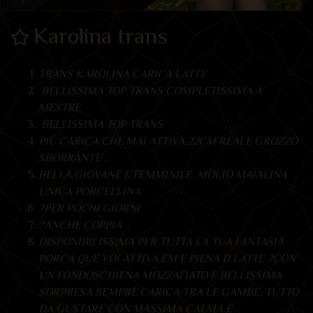
Karolina trans
TRANS KAROLINA CARICA LATTE
BELLISSIMA TOP TRANS COMPLETISSIMA A
MESTRE
BELLISSIMA TOP TRANS
PIÙ CARICA CHE MAI ATTIVA.22CM REALE GROZZO
SBORRANTE ..
BELLA,GIOVANE E FEMMINILE MOLTO MAIALINA
ÚNICA PORCELLINA
?PER POCHI GIORNI
?ANCHE COPPIA
DISPONIBILISSIMA PER TUTTA LA TUA FANTASIA
PORCA QUE VOI ATTIVA EM E PIENA D LATTE ?CON
UN FONDOSCHIENA MOZZAFIATO E BELLISSIMA
SORPRESA SEMPRE CARICA TRA LE GAMBE, TUTTO
DA GUSTARE CON MASSIMA CALMA E