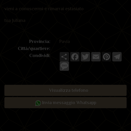
vieni a conoscermi e rimarrai estasiato
tua Juliana
Provincia:
Pavia
Città/quartiere:
Share
Facebook
Twitter
Email
Pinterest
Tele
Condividi:
Message
Visualizza telefono
Invia messaggio Whatsapp