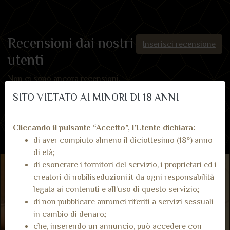
Recensioni dai nostri
Inserisci recensione
utenti
Non ci sono ancora recensioni.
SITO VIETATO AI MINORI DI 18 ANNI
Cliccando il pulsante “Accetto”, l’Utente dichiara:
di aver compiuto almeno il diciottesimo (18°) anno
di età;
di esonerare i fornitori del servizio, i proprietari ed i
creatori di nobiliseduzioni.it da ogni responsabilità
legata ai contenuti e all’uso di questo servizio;
di non pubblicare annunci riferiti a servizi sessuali
in cambio di denaro;
che, inserendo un annuncio, può accedere con