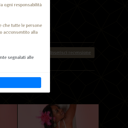
 da ogni responsabilità
e che tutte le persone
no acconsentito alla
Inserisci recensione
te segnalati alle