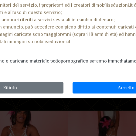
nitori del servizio, i proprietari ed i creatori di nobiliseduzioni.it
i e all’uso di questo servizio;
 annunci riferiti a servizi sessuali in cambio di denaro;
 annuncio, può accedere con pieno diritto ai contenuti caricati 
magini caricate sono maggiorenni (sopra i 18 anni di età) ed han
tali immagini su nobiliseduzioni.it.
ano o caricano materiale pedopornografico saranno immediatamen
Rifiuto
Accetto