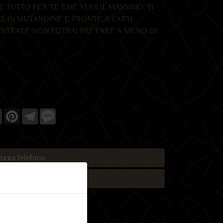
 TUTTO PER TE CHE VUOI IL MASSIMO. TI
, IN MUTANDINE E PRONTE A FARTI
NTRATE NON POTRAI PIU' FARE A MENO DI
NARE.
k
ter
Email
Pinterest
Telegram
Message
izza telefono
saggio Whatsapp