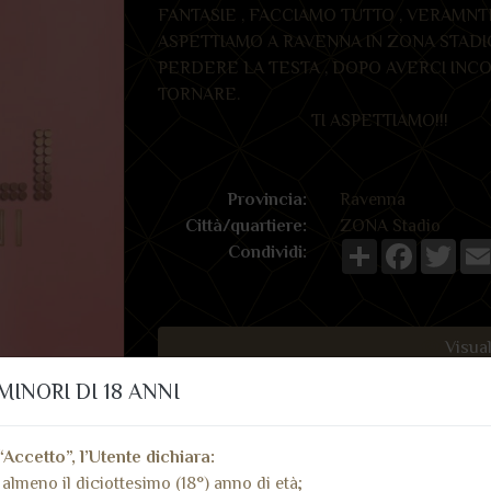
FANTASIE , FACCIAMO TUTTO , VERAMNTE
ASPETTIAMO A RAVENNA IN ZONA STADIO
PERDERE LA TESTA , DOPO AVERCI INCO
TOR
TI ASPETTIAMO!!!
Provincia:
Ravenna
Città/quartiere:
ZONA Stadio
Share
Faceboo
Twit
Condividi:
Visual
MINORI DI 18 ANNI
Invia mes
“Accetto”, l’Utente dichiara:
almeno il diciottesimo (18°) anno di età;