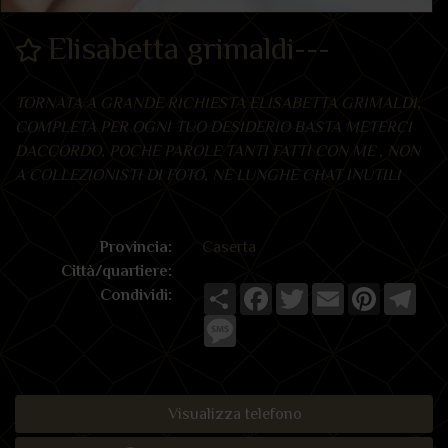
Elisabetta grimaldi---
TORNATA A GRANDE RICHIESTA ELISABETTA GRIMALDI,
COMPLETA PER OGNI TUO DESIDERIO BASTA METERCI
DACCORDO, POCHE PAROLE TANTI FATTI CON ME , NON
A COLLEZIONISTI DI FOTO, NE LUNGHE CHAT INUTILI
Provincia:
Caserta
Città/quartiere:
Share
Facebook
Twitter
Email
Pinterest
Tele
Condividi:
Message
Visualizza telefono