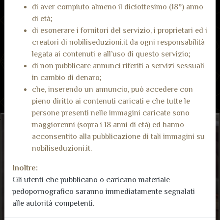
Cazzo di pietra
Scritta il 07 January 2023 da LuckinoMilano
di aver compiuto almeno il diciottesimo (18°) anno
Ragazzi buon giorno ho provato 2 volte la Grimaldi è molto
di età;
seria simpatica ha un super cazzone duro e mi ha scopato
di esonerare i fornitori del servizio, i proprietari ed i
con molta passione direi 5 stelle meritate
creatori di nobiliseduzioni.it da ogni responsabilità
legata ai contenuti e all’uso di questo servizio;
di non pubblicare annunci riferiti a servizi sessuali
in cambio di denaro;
che, inserendo un annuncio, può accedere con
pieno diritto ai contenuti caricati e che tutte le
persone presenti nelle immagini caricate sono
maggiorenni (sopra i 18 anni di età) ed hanno
acconsentito alla pubblicazione di tali immagini su
nobiliseduzioni.it.
Inoltre:
Gli utenti che pubblicano o caricano materiale
pedopornografico saranno immediatamente segnalati
alle autorità competenti.