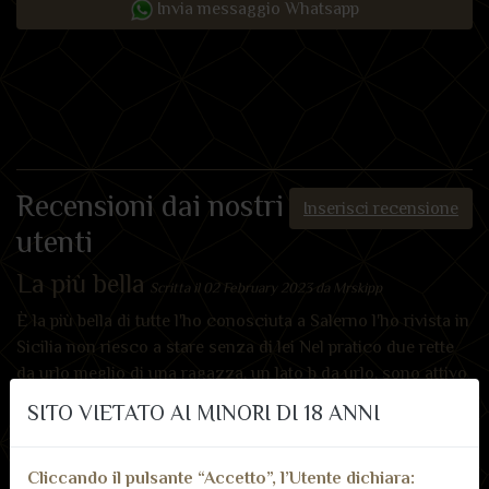
Invia messaggio Whatsapp
Recensioni dai nostri
Inserisci recensione
utenti
La più bella
Scritta il 02 February 2023 da Mrskipp
È la più bella di tutte l'ho conosciuta a Salerno l'ho rivista in
Sicilia non riesco a stare senza di lei Nel pratico due rette
da urlo meglio di una ragazza, un lato b da urlo, sono attivo
e quando la prendo sento che le piace assai, spero di non
SITO VIETATO AI MINORI DI 18 ANNI
perderti mai kiss
Cliccando il pulsante “Accetto”, l’Utente dichiara: