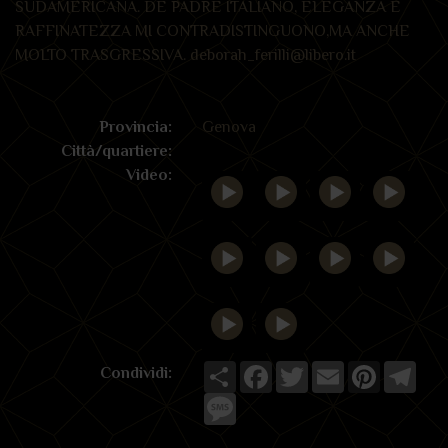
SUDAMERICANA. DE PADRE ITALIANO, ELEGANZA E
RAFFINATEZZA MI CONTRADISTINGUONO,MA ANCHE
MOLTO TRASGRESSIVA. deborah_ferilli@libero.it
Provincia:
Genova
Città/quartiere:
Video:
Share
Facebook
Twitter
Email
Pinterest
Tele
Condividi:
Message