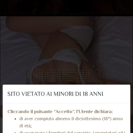
SITO VIETATO AI MINORI DI 18 ANNI
Cliccando il pulsante “Accetto”, l’Utente dichiara:
di aver compiuto almeno il diciottesimo (18°) anno
di età;
di esonerare i fornitori del servizio, i proprietari ed i