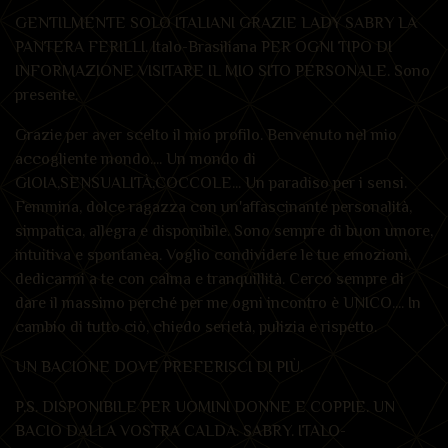
GENTILMENTE SOLO ITALIANI GRAZIE LADY SABRY LA
PANTERA FERILLI. Italo-Brasiliana PER OGNI TIPO DI
INFORMAZIONE VISITARE IL MIO SITO PERSONALE. Sono
presente.
Grazie per aver scelto il mio profilo. Benvenuto nel mio
accogliente mondo.... Un mondo di
GIOIA,SENSUALITÀ,COCCOLE... Un paradiso per i sensi.
Femmina, dolce ragazza con un'affascinante personalità,
simpatica, allegra e disponibile. Sono sempre di buon umore,
intuitiva e spontanea. Voglio condividere le tue emozioni,
dedicarmi a te con calma e tranquillità. Cerco sempre di
dare il massimo perché per me ogni incontro è UNICO.... In
cambio di tutto ciò, chiedo serietà, pulizia e rispetto.
UN BACIONE DOVE PREFERISCI DI PIÙ.
P.S. DISPONIBILE PER UOMINI DONNE E COPPIE. UN
BACIO DALLA VOSTRA CALDA. SABRY. ITALO-