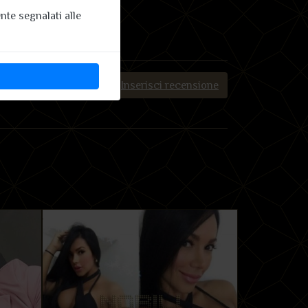
te segnalati alle
Inserisci recensione