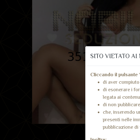
SITO VIETATO AI 
Cliccando il pulsante 
di aver compiuto 
di esonerare i for
legata ai contenut
di non pubblicare
che, inserendo un
presenti nelle im
pubblicazione di 
Inoltre: