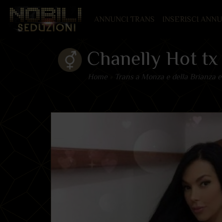
(CURRENT)
ANNUNCI TRANS
INSERISCI ANN
Chanelly Hot tx
Home
»
Trans a Monza e della Brianza e