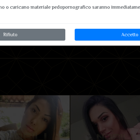
ano o caricano materiale pedopornografico saranno immediatamen
Rifiuto
Accetto