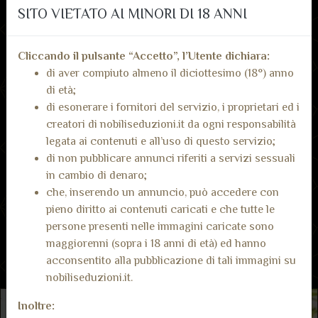
Invia messaggio Whatsapp
SITO VIETATO AI MINORI DI 18 ANNI
Cliccando il pulsante “Accetto”, l’Utente dichiara:
di aver compiuto almeno il diciottesimo (18°) anno
di età;
di esonerare i fornitori del servizio, i proprietari ed i
creatori di nobiliseduzioni.it da ogni responsabilità
Recensioni dai nostri
Inserisci recensione
legata ai contenuti e all’uso di questo servizio;
utenti
di non pubblicare annunci riferiti a servizi sessuali
in cambio di denaro;
Non ci sono ancora recensioni.
che, inserendo un annuncio, può accedere con
pieno diritto ai contenuti caricati e che tutte le
persone presenti nelle immagini caricate sono
maggiorenni (sopra i 18 anni di età) ed hanno
acconsentito alla pubblicazione di tali immagini su
nobiliseduzioni.it.
Inoltre: