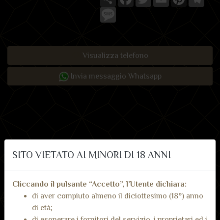
Message
Visualizza telefono
Invia messaggio Whatsapp
SITO VIETATO AI MINORI DI 18 ANNI
Recensioni dai nostri
Inserisci recensione
utenti
Cliccando il pulsante “Accetto”, l’Utente dichiara:
di aver compiuto almeno il diciottesimo (18°) anno
Non ci sono ancora recensioni.
di età;
di esonerare i fornitori del servizio, i proprietari ed i