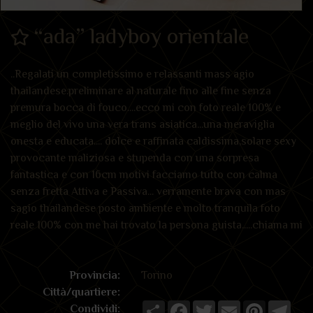
“ada” ladyboy orientale
..Regalati un completissimo e relassanti mass agio
thailandese.preliminare al naturale fino alle fine senza
premura bocca di fouco....ecco mi con foto reale 100% e
meglio del vivo una vera trans asiatica...una meraviglia
onesta e educata.... dolce e raffinata caldissima,solare sexy
provocante maliziosa e stupenda con una sorpresa
fantastica e con 16cm motivi facciamo tutto con calma
senza fretta Attiva e Passiva... verramente brava con mas
sagio thailandese posto ambiente e molto tranquila foto
reale 100% con me hai trovato la persona guista.....chiama mi
Provincia:
Torino
Città/quartiere:
Share
Facebook
Twitter
Email
Pinterest
Tele
Condividi: